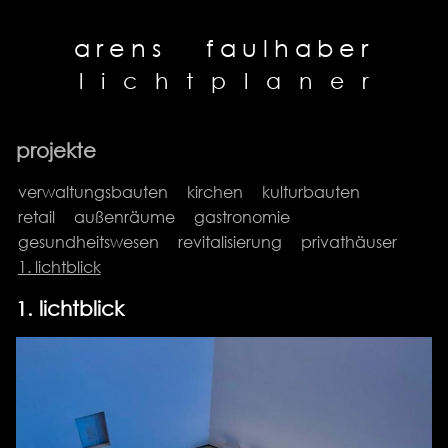
arens
faulhaber
l
i
c
h
t
p
l
a
n
e
r
projekte
verwaltungsbauten
kirchen
kulturbauten
retail
außenräume
gastronomie
gesundheitswesen
revitalisierung
privathäuser
1. lichtblick
1. lichtblick