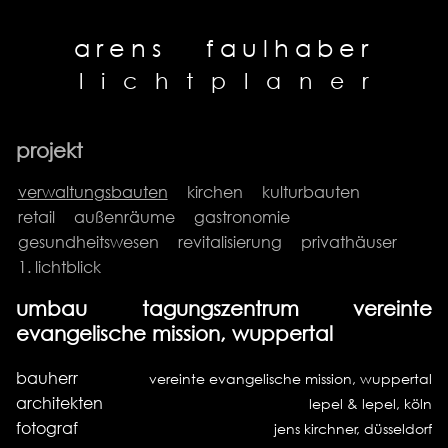
arens
faulhaber
l
i
c
h
t
p
l
a
n
e
r
projekt
verwaltungsbauten
kirchen
kulturbauten
retail
außenräume
gastronomie
gesundheitswesen
revitalisierung
privathäuser
1. lichtblick
umbau tagungszentrum vereinte
evangelische mission, wuppertal
bauherr
vereinte evangelische mission, wuppertal
architekten
lepel & lepel, köln
fotograf
jens kirchner, düsseldorf