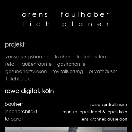
arens
faulhaber
l
i
c
h
t
p
l
a
n
e
r
projekt
verwaltungsbauten
kirchen
kulturbauten
retail
außenräume
gastronomie
gesundheitswesen
revitalisierung
privathäuser
1. lichtblick
rewe digital, köln
bauherr
rewe zentralfinanz
innenarchitekt
monika lepel, lepel & lepel, köln
fotograf
jens kirchner, düsseldorf