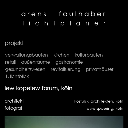
arens
faulhaber
l
i
c
h
t
p
l
a
n
e
r
projekt
verwaltungsbauten
kirchen
kulturbauten
retail
außenräume
gastronomie
gesundheitswesen
revitalisierung
privathäuser
1. lichtblick
lew kopelew forum, köln
architekt
kostulski architekten, köln
fotograf
uwe spoering, köln