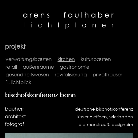
arens
faulhaber
l
i
c
h
t
p
l
a
n
e
r
projekt
verwaltungsbauten
kirchen
kulturbauten
retail
außenräume
gastronomie
gesundheitswesen
revitalisierung
privathäuser
1. lichtblick
bischofskonferenz bonn
bauherr
deutsche bischofskonferenz
architekt
kissler + effgen, wiesbaden
fotograf
dietmar strauß, besigheim